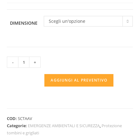
Scegli un'opzione
DIMENSIONE
Copri
-
+
tombino
adesivo
AGGIUNGI AL PREVENTIVO
carrabile
ad
alta
visibilità
riutilizzabile
COD:
SCTAAV
quantità
Categorie:
EMERGENZE AMBIENTALI E SICUREZZA
,
Protezione
tombini e grigliati