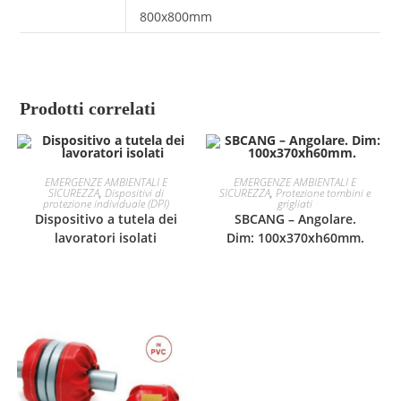
800x800mm
Prodotti correlati
EMERGENZE AMBIENTALI E
EMERGENZE AMBIENTALI E
SICUREZZA
,
Dispositivi di
SICUREZZA
,
Protezione tombini e
protezione individuale (DPI)
grigliati
Dispositivo a tutela dei
SBCANG – Angolare.
lavoratori isolati
Dim: 100x370xh60mm.