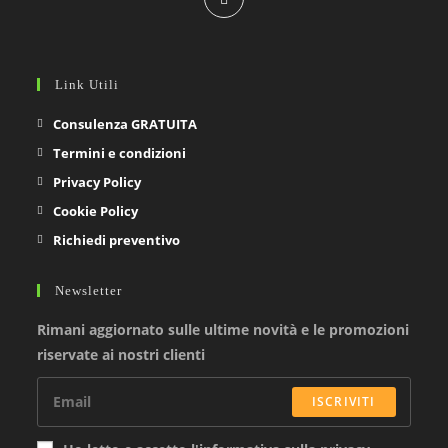
in
a
new
Link Utili
tab
Consulenza GRATUITA
Termini e condizioni
Privacy Policy
Cookie Policy
Richiedi preventivo
Newsletter
Rimani aggiornato sulle ultime novità e le promozioni
riservate ai nostri clienti
ISCRIVITI