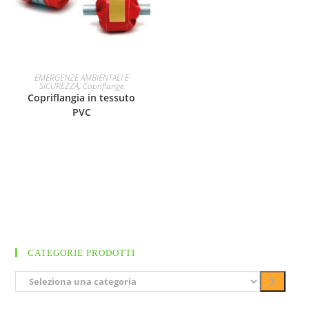
EMERGENZE AMBIENTALI E
SICUREZZA
,
Copriflange
Copriflangia in tessuto
PVC
CATEGORIE PRODOTTI
S
e