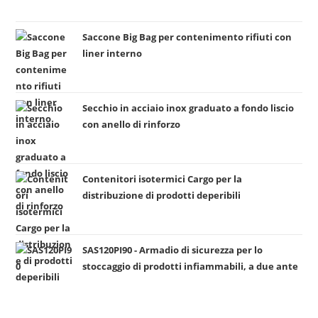
a
c
Saccone Big Bag per contenimento rifiuti con
a
liner interno
t
e
g
Secchio in acciaio inox graduato a fondo liscio
o
con anello di rinforzo
r
i
a
Contenitori isotermici Cargo per la
distribuzione di prodotti deperibili
SAS120PI90 - Armadio di sicurezza per lo
stoccaggio di prodotti infiammabili, a due ante