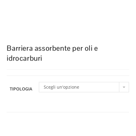
Barriera assorbente per oli e
idrocarburi
Scegli un'opzione
TIPOLOGIA
Barriera
assorbente