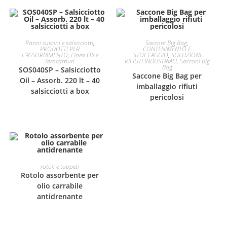
Questo
prodotto
SCEGLI
Panni cuscini e salsicciotti
,
Sacconi Big Bag
,
ha
PRODOTTI PER
CONTENIMENTO E
IN OFFERTA!
più
L'ASSORBIMENTO
,
Linea Oli e
STOCCAGGIO
,
SOLUZIONI
varianti.
idrocarburi
RIFIUTI INDUSTRIALI
,
Sacconi Big
Bag
Le
SOS040SP – Salsicciotto
opzioni
Saccone Big Bag per
Oil – Assorb. 220 lt – 40
possono
imballaggio rifiuti
essere
salsicciotti a box
scelte
pericolosi
nella
pagina
del
prodotto
rotoli e tappeti
Rotolo assorbente per
olio carrabile
antidrenante