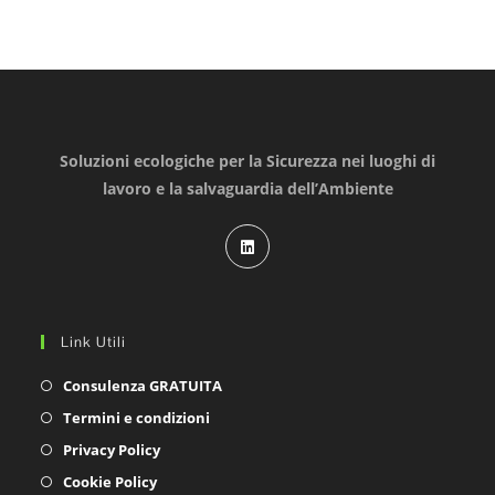
Soluzioni ecologiche per la Sicurezza nei luoghi di
lavoro e la salvaguardia dell’Ambiente
Opens
in
a
new
Link Utili
tab
Consulenza GRATUITA
Termini e condizioni
Privacy Policy
Cookie Policy