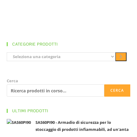
CATEGORIE PRODOTTI
S
e
l
e
Cerca
z
CERCA
i
o
n
ULTIMI PRODOTTI
a
SAS60PI90 - Armadio di sicurezza per lo
u
stoccaggio di prodotti infiammabili, ad un'anta
n