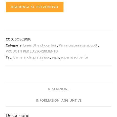
per
AGGIUNGI AL PREVENTIVO
oli
e
idrocarburi
quantità
COD:
SOB020BG
Categorie:
Linea Oli e idrocarburi
,
Panni cuscini e salsicciotti
,
PRODOTTI PER L'ASSORBIMENTO
Tag:
barriera
,
olii
,
pretagliato
,
sepa
,
super assorbente
DESCRIZIONE
INFORMAZIONI AGGIUNTIVE
Descrizione